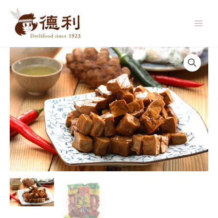
跳
至
主
MAI
要
MEN
內
容