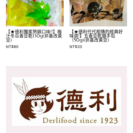
【★德利獨家熱銷口味!!】梅
【★德利代代相傳的經典好
汁冬瓜香豆乾130g(非基改黃
味道!】五香豆乾隨手包
豆)
（50g)(非基改黃豆)
NT$
80
NT$
33