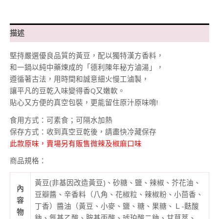
豆
乾
(非
描述
基
堅持嚴選優良品質的黃豆，配以獨特漢方香料，
改
和一鍋以純中藥煉成的「德利陳年秘方滷湯」，
黃
遵循著古法，用時間和誠意細火慢工滷製，
豆)/
讓平凡的豆乾入味變得香Q又嫩軟。
原
貼心又方便的真空包裝，更能留住原汁原味唷!
味
數
食用方式：可素食；可隔水加熱
量
保存方式：收到真空豆乾後，請盡快冷藏保存
此款原味，賣場另有販售微辣及椒麻口味
商品規格：
黃豆(非基因改造黃豆)、砂糖、鹽、辣椒、芥花油、
內
豆瓣醬、辛香料（八角、花椒粒、辣椒粉、小茴香、
容
丁香）醬油（黃豆、小麥、鹽、糖、果糖、Ｌ-麩酸
物
鈉、氨基乙酸、胺基丙酸、琥珀酸二鈉、甘草萃、