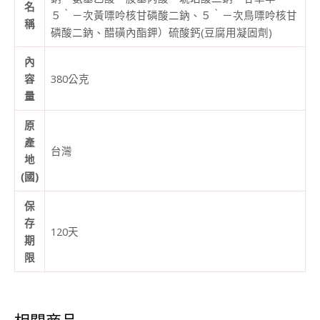
名
５‵－次黃嘌呤核甘磷酸二鈉、５‵－次鳥嘌呤核甘
稱
磷酸二鈉、醋磺內酯鉀）硫酸鈣(豆腐用凝固劑)
內
容
380公克
量
原
產
台灣
地
(國)
保
存
120天
期
限