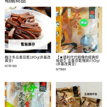
相關商品
暫無庫存
梅汁冬瓜香豆乾280g(非基改
【★德利代代相傳的經典好
黃豆)
味道!】五香豆乾塊狀(130g)
(非基改黃豆)
NT$
180
NT$
80