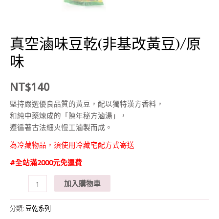
真空滷味豆乾(非基改黃豆)/原
味
NT$
140
堅持嚴選優良品質的黃豆，配以獨特漢方香料，
和純中藥煉成的「陳年秘方滷湯」，
遵循著古法細火慢工滷製而成。
為冷藏物品，須使用冷藏宅配方式寄送
#全站滿2000元免運費
真
加入購物車
空
滷
分類:
豆乾系列
味