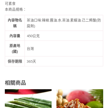
可素食
(原
本商品規格：
味)
數
內容物名
茶油口味:辣椒.醬油.水.茶油.素蠔油.己二烯酸(防
量
稱
腐劑)
內容量
450公克
原產地
台灣
(國)
保存期限
365天
相關商品