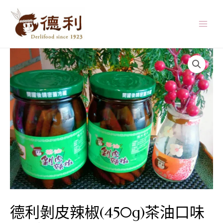
跳
至
主
MAI
要
MEN
內
容
德利剝皮辣椒(450g)茶油口味