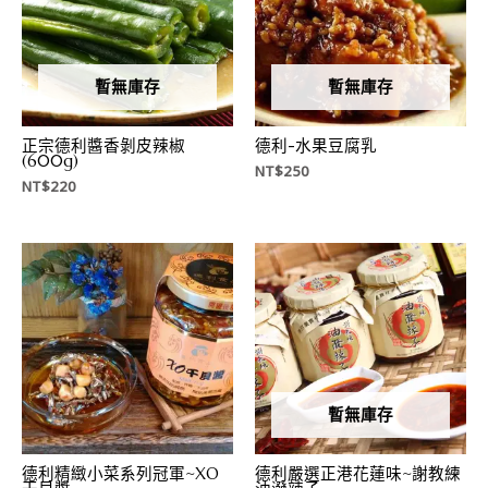
暫無庫存
暫無庫存
正宗德利醬香剝皮辣椒
德利-水果豆腐乳
(600g)
NT$
250
NT$
220
暫無庫存
德利精緻小菜系列冠軍~XO
德利嚴選正港花蓮味~謝教練